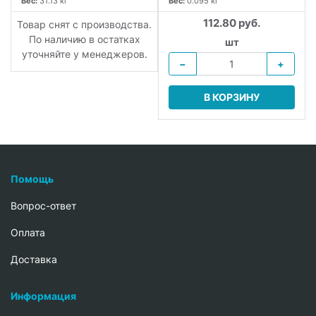
Вес:
31.13 кг
Вес:
0.095 кг
112.80 руб.
.
Товар снят с производства.
По наличию в остатках
шт
уточняйте у менеджеров.
−
+
В КОРЗИНУ
Помощь
Вопрос-ответ
Oплата
Доставка
Информация