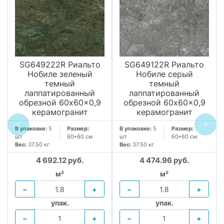
SG649222R Риальто
SG649122R Риальто
Нобиле зеленый
Нобиле серый
темный
темный
лаппатированный
лаппатированный
обрезной 60x60x0,9
обрезной 60x60x0,9
керамогранит
керамогранит
В упаковке:
5
Размер:
В упаковке:
5
Размер:
шт
60*60 см
шт
60*60 см
.
Вес:
37.50 кг
Вес:
37.50 кг
4 692.12 руб.
4 474.96 руб.
м²
м²
−
+
−
+
упак.
упак.
−
+
−
+