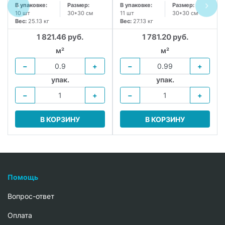
В упаковке:
Размер:
В упаковке:
Размер:
10 шт
30*30 см
11 шт
30*30 см
Вес:
25.13 кг
Вес:
27.13 кг
1 821.46 руб.
1 781.20 руб.
.
м²
м²
−
+
−
+
упак.
упак.
−
+
−
+
В КОРЗИНУ
В КОРЗИНУ
Помощь
Вопрос-ответ
Oплата