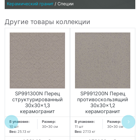
Керамический гранит
/
Специи
Другие товары коллекции
SP991300N Перец
SP991200N Перец
структурированный
противоскользящий
30x30x1,3
30x30x1,2
керамогранит
керамогранит
В упаковке:
Размер:
В упаковке:
Размер:
10 шт
30*30 см
11 шт
30*30 см
Вес:
25.13 кг
Вес:
27.13 кг