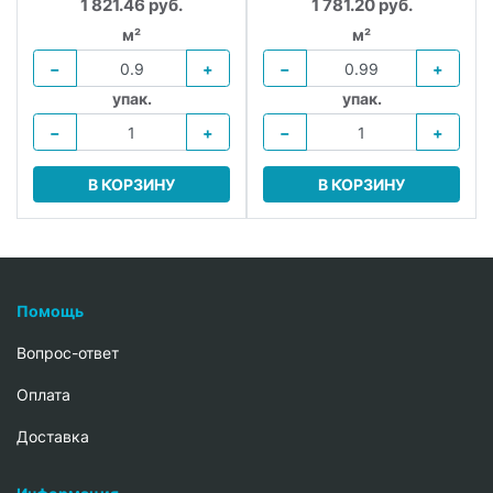
1 821.46 руб.
1 781.20 руб.
.
м²
м²
−
+
−
+
упак.
упак.
−
+
−
+
В КОРЗИНУ
В КОРЗИНУ
Помощь
Вопрос-ответ
Oплата
Доставка