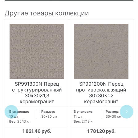
Другие товары коллекции
SP991300N Перец
SP991200N Перец
структурированный
противоскользящий
30x30x1,3
30x30x1,2
керамогранит
керамогранит
В упаковке:
Размер:
В упаковке:
Размер:
10 шт
30*30 см
11 шт
30*30 см
Вес:
25.13 кг
Вес:
27.13 кг
1 821.46 руб.
1 781.20 руб.
.