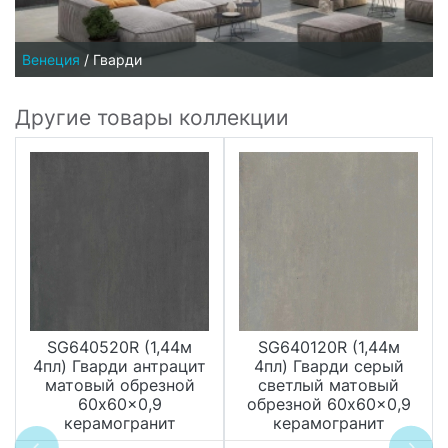
Венеция
/
Гварди
Другие товары коллекции
SG640520R (1,44м
SG640120R (1,44м
4пл) Гварди антрацит
4пл) Гварди серый
матовый обрезной
светлый матовый
60x60x0,9
обрезной 60x60x0,9
керамогранит
керамогранит