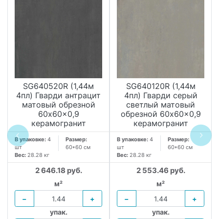
SG640520R (1,44м
SG640120R (1,44м
4пл) Гварди антрацит
4пл) Гварди серый
матовый обрезной
светлый матовый
60x60x0,9
обрезной 60x60x0,9
керамогранит
керамогранит
В упаковке:
4
Размер:
В упаковке:
4
Размер:
шт
60*60 см
шт
60*60 см
Вес:
28.28 кг
Вес:
28.28 кг
2 646.18 руб.
2 553.46 руб.
м²
м²
−
+
−
+
упак.
упак.