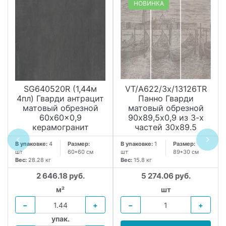
НОВИНКА
SG640520R (1,44м
VT/A622/3x/13126TR
4пл) Гварди антрацит
Панно Гварди
матовый обрезной
матовый обрезной
60x60x0,9
90х89,5x0,9 из 3-х
керамогранит
частей 30x89.5
В упаковке:
4
Размер:
В упаковке:
1
Размер:
шт
60*60 см
шт
89*30 см
Вес:
28.28 кг
Вес:
15.8 кг
2 646.18 руб.
5 274.06 руб.
м²
шт
−
+
−
+
упак.