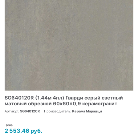
SG640120R (1,44м 4пл) Гварди серый светлый
матовый обрезной 60x60x0,9 керамогранит
Артикул:
SG640120R
Производитель:
Керама Марацци
Цена:
2 553.46 руб.