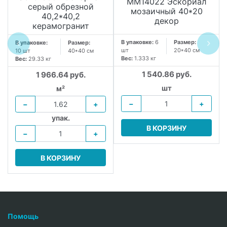
MM14022 Эскориал
серый обрезной
мозаичный 40*20
40,2*40,2
декор
керамогранит
В упаковке:
6
Размер:
В упаковке:
Размер:
шт
20*40 см
10 шт
40*40 см
Вес:
1.333 кг
Вес:
29.33 кг
1 540.86 руб.
1 966.64 руб.
шт
м²
−
+
−
+
упак.
В КОРЗИНУ
−
+
В КОРЗИНУ
Помощь