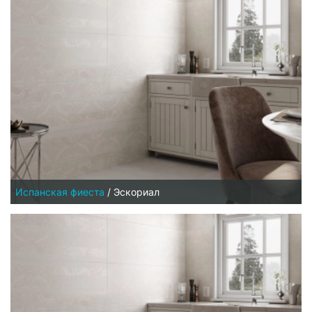
Испанская фиеста
/
Эскориал