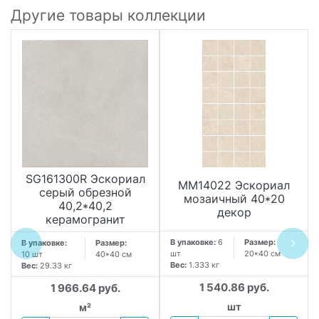
Другие товары коллекции
SG161300R Эскориал
MM14022 Эскориал
серый обрезной
мозаичный 40*20
40,2*40,2
декор
керамогранит
В упаковке:
6
Размер:
В упаковке:
Размер:
шт
20*40 см
10 шт
40*40 см
Вес:
1.333 кг
Вес:
29.33 кг
1 540.86 руб.
1 966.64 руб.
шт
м²