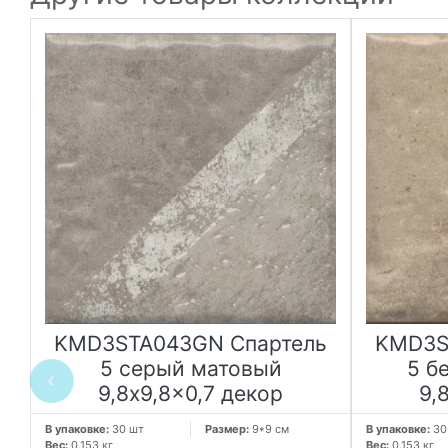
ь
KMD3STA043GN Спартель
KMD3S
5 серый матовый
5 б
9,8x9,8x0,7 декор
9,
т
В упаковке:
30 шт
Размер:
9*9 см
В упаковке:
30
Вес:
0.153 кг
Вес:
0.153 кг