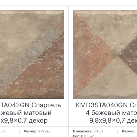
TA042GN Спартель
KMD3STA040GN Сп
ежевый матовый
4 бежевый мат
8x9,8x0,7 декор
9,8x9,8x0,7 де
 шт
Размер:
9*9 см
В упаковке:
30 шт
Размер:
Вес:
0.153 кг