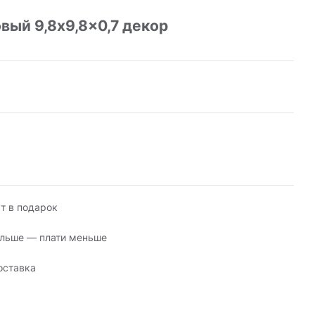
ый 9,8x9,8x0,7 декор
т в подарок
льше — плати меньше
оставка