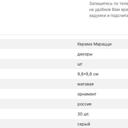
Запишитесь по тел
на удобное Вам вр
задумки и подсчит
Керама Марацци
декоры
шт
9,8*9,8 см
матовая
орнамент
россия
30 шт.
серый