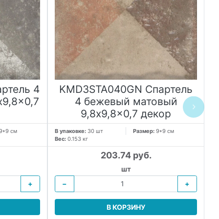
ртель 4
KMD3STA040GN Спартель
9,8x0,7
4 бежевый матовый
9,8x9,8x0,7 декор
9*9 см
В упаковке:
30 шт
Размер:
9*9 см
В 
Вес:
0.153 кг
Ве
203.74 руб.
шт
+
−
+
В КОРЗИНУ