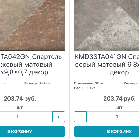
TA042GN Спартель
KMD3STA041GN Спа
ежевый матовый
серый матовый 9,8x
8x9,8x0,7 декор
декор
 шт
Размер:
9*9 см
В упаковке:
30 шт
Размер:
Вес:
0.153 кг
203.74 руб.
203.74 руб.
шт
шт
+
−
В КОРЗИНУ
В КОРЗИНУ