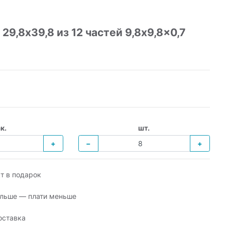
,8х39,8 из 12 частей 9,8x9,8x0,7
к.
шт.
+
−
+
т в подарок
льше — плати меньше
оставка