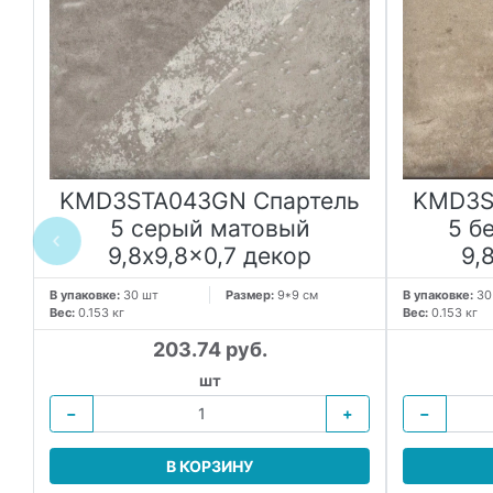
ь
KMD3STA043GN Спартель
KMD3S
5 серый матовый
5 б
9,8x9,8x0,7 декор
9,
т
В упаковке:
30 шт
Размер:
9*9 см
В упаковке:
30
Вес:
0.153 кг
Вес:
0.153 кг
203.74 руб.
шт
−
+
−
В КОРЗИНУ