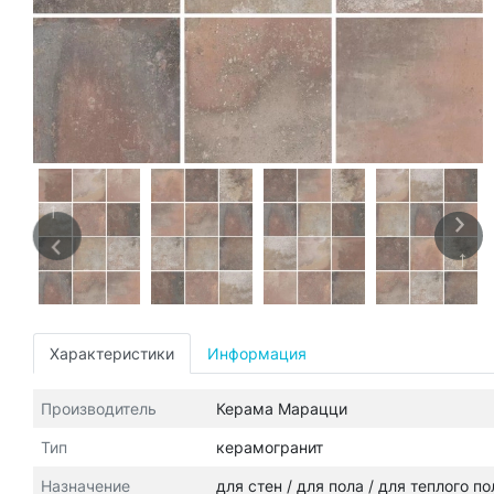
Характеристики
Информация
Производитель
Керама Марацци
Тип
керамогранит
Назначение
для стен / для пола / для теплого п