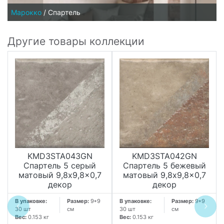
Марокко
/
Спартель
Другие товары коллекции
KMD3STA043GN
KMD3STA042GN
Спартель 5 серый
Спартель 5 бежевый
матовый 9,8x9,8x0,7
матовый 9,8x9,8x0,7
декор
декор
В упаковке:
Размер:
9*9
В упаковке:
Размер:
9*9
30 шт
см
30 шт
см
Вес:
0.153 кг
Вес:
0.153 кг