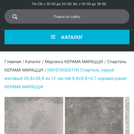
Пн-Сб: с 10-00 до 20-00, Вс: с 10-00 до 18-00
КАТАЛОГ
Главная
/
Каталог
/
Марокко КЕРАМА МАРАЦЦИ
/
Спартель
КЕРАМА МАРАЦЦИ
/
KM1010G0011N Спартель серый
матовый 29,8х39,8 из 12 частей 9,8x9,8x0,7 керамогранит
КЕРАМА МАРАЦЦИ