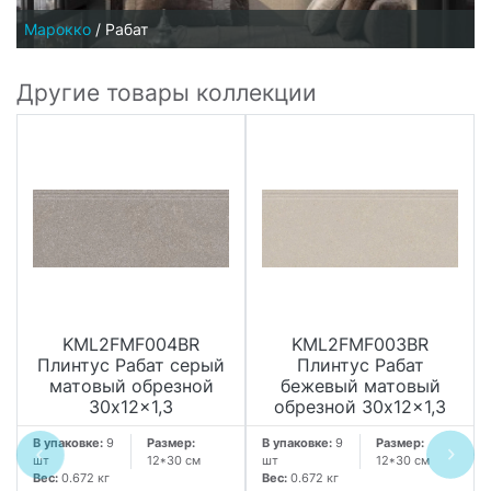
Марокко
/
Рабат
Другие товары коллекции
KML2FMF004BR
KML2FMF003BR
Плинтус Рабат серый
Плинтус Рабат
матовый обрезной
бежевый матовый
30x12x1,3
обрезной 30x12x1,3
В упаковке:
9
Размер:
В упаковке:
9
Размер:
шт
12*30 см
шт
12*30 см
Вес:
0.672 кг
Вес:
0.672 кг