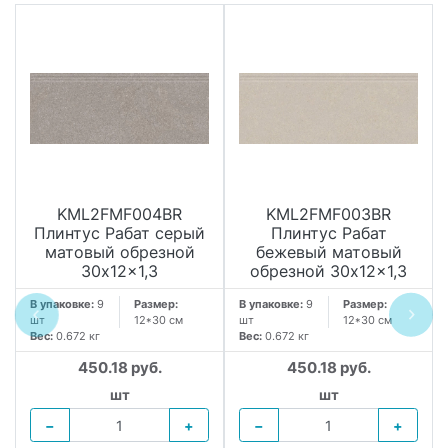
KML2FMF004BR
KML2FMF003BR
Плинтус Рабат серый
Плинтус Рабат
матовый обрезной
бежевый матовый
30x12x1,3
обрезной 30x12x1,3
В упаковке:
9
Размер:
В упаковке:
9
Размер:
шт
12*30 см
шт
12*30 см
Вес:
0.672 кг
Вес:
0.672 кг
450.18 руб.
450.18 руб.
шт
шт
−
+
−
+