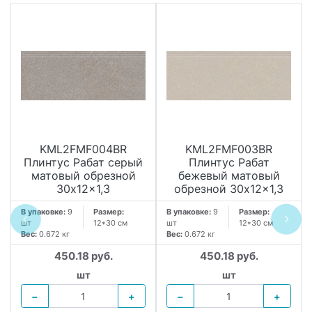
KML2FMF004BR
KML2FMF003BR
Плинтус Рабат серый
Плинтус Рабат
матовый обрезной
бежевый матовый
30x12x1,3
обрезной 30x12x1,3
В упаковке:
9
Размер:
В упаковке:
9
Размер:
шт
12*30 см
шт
12*30 см
Вес:
0.672 кг
Вес:
0.672 кг
450.18 руб.
450.18 руб.
шт
шт
−
+
−
+