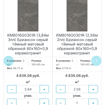
KM8016G0301R (3,84м
KM8016G0301R (2,56м
3пл) Бриансон серый
2пл) Бриансон серый
тёмный матовый
тёмный матовый
обрезной 80x160x0,9
обрезной 80x160x0,9
керамогранит
керамогранит
В упаковке:
3
Размер:
В упаковке:
2
Размер:
шт
160*80 см
шт
160*80 см
Вес:
88.72 кг
Вес:
57.19 кг
4 836.08 руб.
4 836.08 руб.
м²
м²
−
+
−
+
упак.
упак.
−
+
−
+