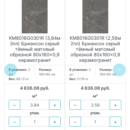
KM8016G0301R (3,84м
KM8016G0301R (2,56м
3пл) Бриансон серый
2пл) Бриансон серый
тёмный матовый
тёмный матовый
обрезной 80x160x0,9
обрезной 80x160x0,9
керамогранит
керамогранит
В упаковке:
3
Размер:
В упаковке:
2
Размер:
шт
160*80 см
шт
160*80 см
Вес:
88.72 кг
Вес:
57.19 кг
4 836.08 руб.
4 836.08 руб.
м²
м²
−
+
−
+
упак.
упак.
−
+
−
+