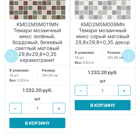
KMD2MSM011MN
KMD2MSM009MN
Темари мозаичный
Темари мозаичный
микс зелёный,
микс серый матовый
бордовый, бежевый
29,8x29,8x0,35 декор
светлый матовый
В упаковке:
Размер:
29,8x29,8x0,35
14 шт
29*29 см
керамогранит
Вес:
0.63 кг
В упаковке:
Размер:
1 232.20 руб.
14 шт
29*29 см
Вес:
0.63 кг
шт
1 232.20 руб.
−
+
шт
В КОРЗИНУ
−
+
В КОРЗИНУ