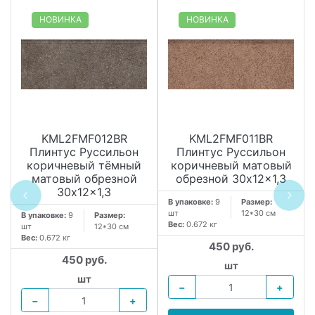
НОВИНКА
НОВИНКА
KML2FMF012BR
KML2FMF011BR
Плинтус Руссильон
Плинтус Руссильон
коричневый тёмный
коричневый матовый
матовый обрезной
обрезной 30x12x1,3
30x12x1,3
В упаковке:
9
Размер:
шт
12*30 см
В упаковке:
9
Размер:
Вес:
0.672 кг
шт
12*30 см
Вес:
0.672 кг
450 руб.
450 руб.
шт
шт
−
+
−
+