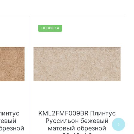
НОВИНКА
линтус
KML2FMF009BR Плинтус
жевый
Руссильон бежевый
брезной
матовый обрезной
с