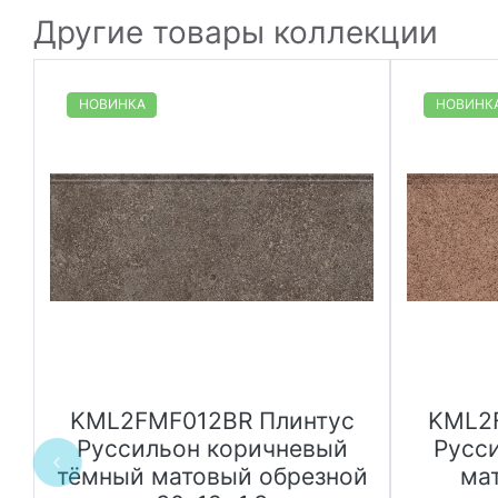
Другие товары коллекции
НОВИНКА
НОВИНК
н
KML2FMF012BR Плинтус
KML2
Руссильон коричневый
Русс
тёмный матовый обрезной
ма