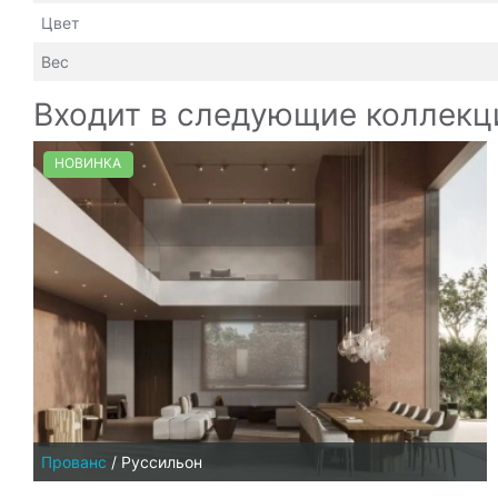
Цвет
Вес
Входит в следующие коллекц
НОВИНКА
Прованс
/
Руссильон