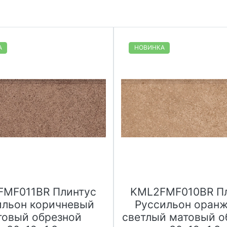
А
НОВИНКА
FMF011BR Плинтус
KML2FMF010BR П
ильон коричневый
Руссильон оран
товый обрезной
светлый матовый о