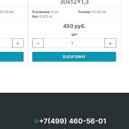
30x12x1,3
12*30 см
В упаковке:
9 шт
Размер:
12*30 см
В 
Вес:
0.672 кг
Ве
450 руб.
шт
+
−
+
В КОРЗИНУ
+7(499) 460-56-01