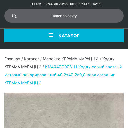
Пн-Сб: с 10-00 до 20-00, Вс: с 10-00 до 18-00
КАТАЛОГ
Главная
/
Каталог
/
Марокко КЕРАМА МАРАЦЦИ
/
Хадду
КЕРАМА МАРАЦЦИ
/
KM4040G0061N Хадду серый светлый
матовый декорированный 40,2x40,2x0,8 керамогранит
КЕРАМА МАРАЦЦИ