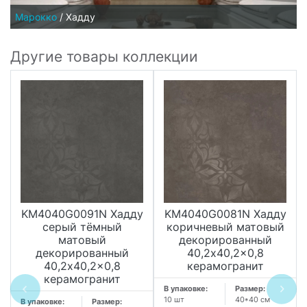
Марокко
/
Хадду
Другие товары коллекции
KM4040G0091N Хадду
KM4040G0081N Хадду
серый тёмный
коричневый матовый
матовый
декорированный
декорированный
40,2x40,2x0,8
40,2x40,2x0,8
керамогранит
керамогранит
В упаковке:
Размер:
10 шт
40*40 см
В упаковке:
Размер: