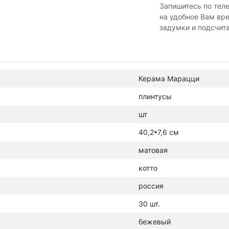
Запишитесь по тел
на удобное Вам вр
задумки и подсчит
Керама Марацци
плинтусы
шт
40,2*7,6 см
матовая
котто
россия
30 шт.
бежевый