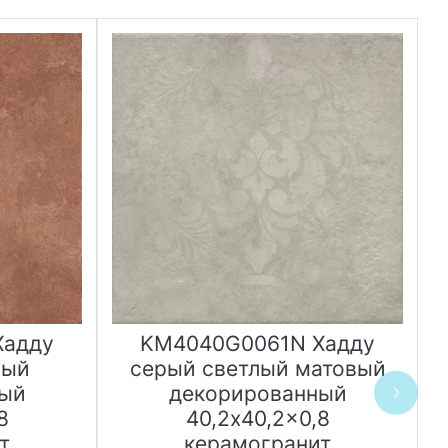
Хадду
KM4040G0061N Хадду
вый
серый светлый матовый
ный
декорированный
8
40,2x40,2x0,8
т
керамогранит