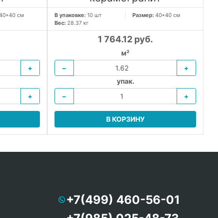
40*40 см
В упаковке:
10 шт
Размер:
40*40 см
В 
Вес:
28.37 кг
Ве
1 764.12 руб.
м²
+
−
+
упак.
+
−
+
В КОРЗИНУ
+7(499) 460-56-01