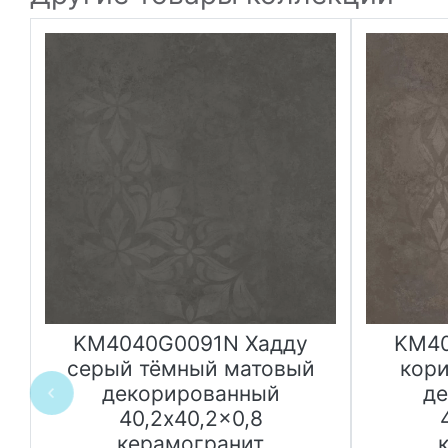
KM4040G0091N Хадду
KM40
серый тёмный матовый
кор
декорированный
де
40,2x40,2x0,8
керамогранит