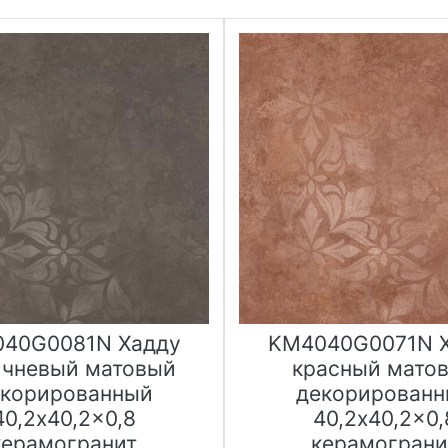
40G0081N Хадду
KM4040G0071N 
ичневый матовый
красный мато
корированный
декорирован
40,2x40,2x0,8
40,2x40,2x0,
керамогранит
керамограни