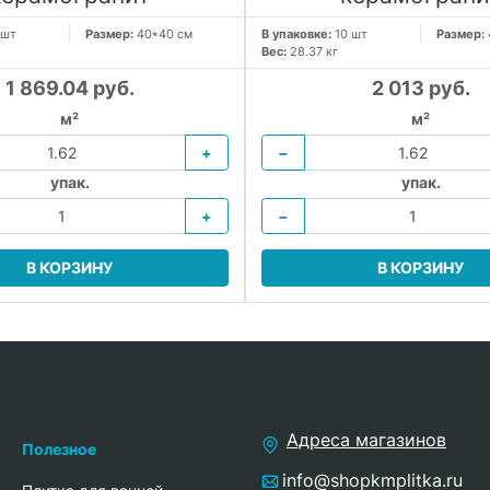
 шт
Размер:
40*40 см
В упаковке:
10 шт
Размер:
Вес:
28.37 кг
1 869.04 руб.
2 013 руб.
м²
м²
+
−
упак.
упак.
+
−
В КОРЗИНУ
В КОРЗИНУ
Адреса магазинов
Полезное
info@shopkmplitka.ru