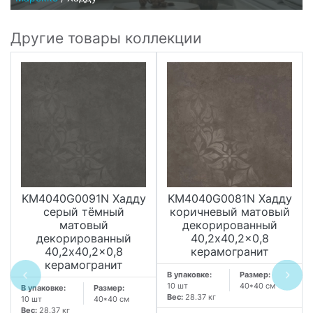
Другие товары коллекции
KM4040G0091N Хадду
KM4040G0081N Хадду
серый тёмный
коричневый матовый
матовый
декорированный
декорированный
40,2x40,2x0,8
40,2x40,2x0,8
керамогранит
керамогранит
В упаковке:
Размер:
10 шт
40*40 см
В упаковке:
Размер:
Вес:
28.37 кг
10 шт
40*40 см
Вес:
28.37 кг