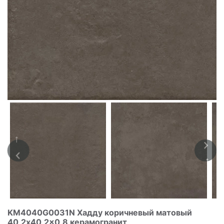
KM4040G0031N Хадду коричневый матовый
40,2x40,2x0,8 керамогранит