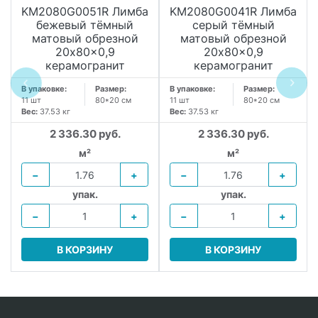
KM2080G0051R Лимба
KM2080G0041R Лимба
бежевый тёмный
серый тёмный
матовый обрезной
матовый обрезной
20x80x0,9
20x80x0,9
керамогранит
керамогранит
В упаковке:
Размер:
В упаковке:
Размер:
11 шт
80*20 см
11 шт
80*20 см
Вес:
37.53 кг
Вес:
37.53 кг
2 336.30 руб.
2 336.30 руб.
м²
м²
−
+
−
+
упак.
упак.
−
+
−
+
В КОРЗИНУ
В КОРЗИНУ