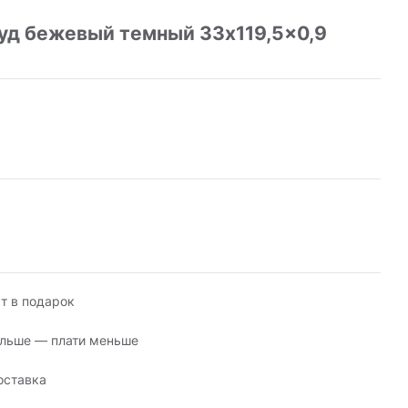
уд бежевый темный 33x119,5x0,9
т в подарок
льше — плати меньше
оставка