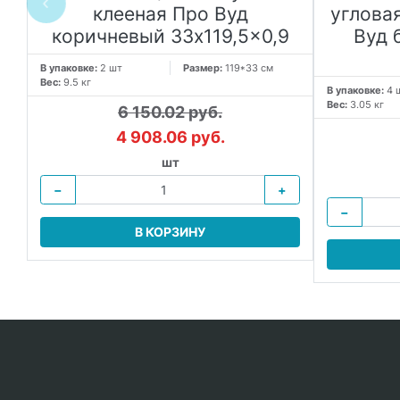
клееная Про Вуд
углова
коричневый 33x119,5x0,9
Вуд 
В упаковке:
2 шт
Размер:
119*33 см
Вес:
9.5 кг
 в
В упаковке:
4 
Вес:
3.05 кг
6 150.02 руб.
4 908.06 руб.
шт
−
+
−
В КОРЗИНУ