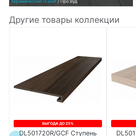
Керамический гранит
/
Про Вуд
Другие товары коллекции
ВЫГОДА ДО 25%
DL501720R/GCF Ступень
DL501
ой