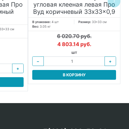
вая Про
угловая клееная левая Про
мный
Вуд коричневый 33x33x0,9
В упаковке:
4 шт
Размер:
33*33 см
Вес:
3.05 кг
33*33 см
В 
Ве
6 020.70 руб.
4 803.14 руб.
шт
−
+
+
В КОРЗИНУ