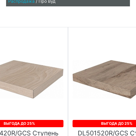
Распродажа
/
Про Вуд
ВЫГОДА ДО 25%
ВЫГОДА ДО 25%
420R/GCS Ступень
DL501520R/GCS С