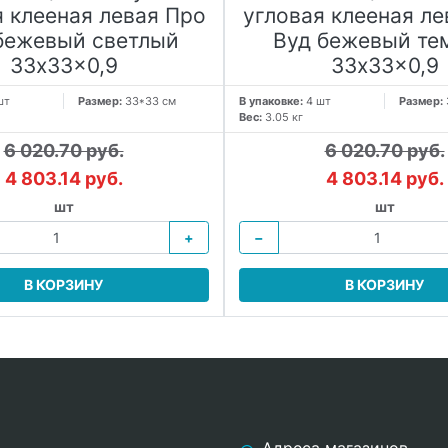
я клееная левая Про
угловая клееная ле
бежевый светлый
Вуд бежевый те
33x33x0,9
33x33x0,9
шт
Размер:
33*33 см
В упаковке:
4 шт
Размер:
Вес:
3.05 кг
6 020.70 руб.
6 020.70 руб.
4 803.14 руб.
4 803.14 руб.
шт
шт
+
−
В КОРЗИНУ
В КОРЗИНУ
Адреса магазинов