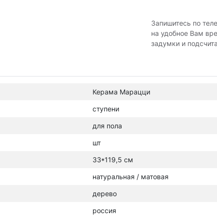
Запишитесь по тел
на удобное Вам вр
задумки и подсчит
Керама Марацци
ступени
для пола
шт
33*119,5 см
натуральная / матовая
дерево
россия