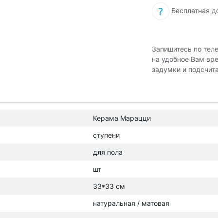
Бесплатная д
Запишитесь по тел
на удобное Вам вр
задумки и подсчит
Керама Марацци
ступени
для пола
шт
33*33 см
натуральная / матовая