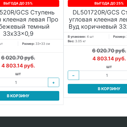
ВЫГОДА ДО 25%
ВЫГОДА ДО 25%
520R/GCS Ступень
DL501720R/GCS С
я клееная левая Про
угловая клееная ле
 бежевый темный
Вуд коричневый 33
33x33x0,9
В упаковке:
4 шт
Размер:
Вес:
3.05 кг
шт
Размер:
33*33 см
6 020.70 руб.
6 020.70 руб.
4 803.14 руб.
4 803.14 руб.
шт
шт
−
+
В КОРЗИНУ
В КОРЗИНУ