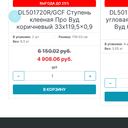
ВЫГОДА ДО 25%
DL501720R/GCF Ступень
DL501
ой
клееная Про Вуд
углова
коричневый 33x119,5x0,9
Вуд
В упаковке:
2 шт
Размер:
119*33 см
Вес:
9.5 кг
 в
В упаковке:
4 
Вес:
3.05 кг
6 150.02 руб.
4 908.06 руб.
шт
−
+
−
В КОРЗИНУ