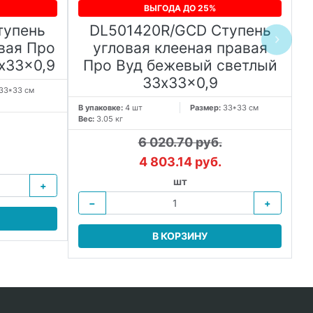
ВЫГОДА ДО 25%
тупень
DL501420R/GCD Ступень
вая Про
угловая клееная правая
x33x0,9
Про Вуд бежевый светлый
33x33x0,9
33*33 см
В упаковке:
4 шт
Размер:
33*33 см
В 
Вес:
3.05 кг
Ве
6 020.70 руб.
4 803.14 руб.
шт
+
−
+
В КОРЗИНУ