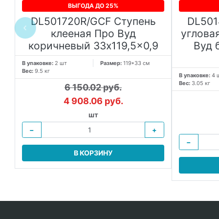
ВЫГОДА ДО 25%
DL501720R/GCF Ступень
DL501
ой
клееная Про Вуд
углова
коричневый 33x119,5x0,9
Вуд 
В упаковке:
2 шт
Размер:
119*33 см
Вес:
9.5 кг
 в
В упаковке:
4 
Вес:
3.05 кг
6 150.02 руб.
4 908.06 руб.
шт
−
+
−
В КОРЗИНУ