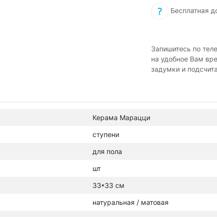
Бесплатная д
Запишитесь по тел
на удобное Вам вр
задумки и подсчит
Керама Марацци
ступени
для пола
шт
33*33 см
натуральная / матовая