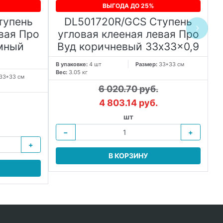
ВЫГОДА ДО 25%
тупень
DL501720R/GCS Ступень
вая Про
угловая клееная левая Про
мный
Вуд коричневый 33x33x0,9
В упаковке:
4 шт
Размер:
33*33 см
Вес:
3.05 кг
33*33 см
В 
Ве
6 020.70 руб.
4 803.14 руб.
шт
−
+
+
В КОРЗИНУ