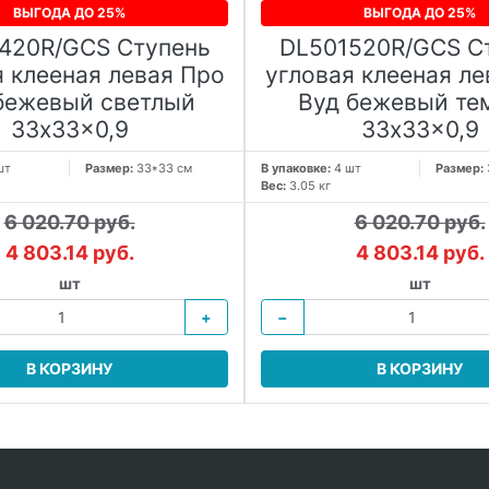
ВЫГОДА ДО 25%
ВЫГОДА ДО 25%
420R/GCS Ступень
DL501520R/GCS С
я клееная левая Про
угловая клееная ле
бежевый светлый
Вуд бежевый те
33x33x0,9
33x33x0,9
шт
Размер:
33*33 см
В упаковке:
4 шт
Размер:
Вес:
3.05 кг
6 020.70 руб.
6 020.70 руб.
4 803.14 руб.
4 803.14 руб.
шт
шт
+
−
В КОРЗИНУ
В КОРЗИНУ