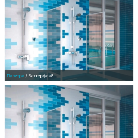
Палитра
/
Баттерфляй