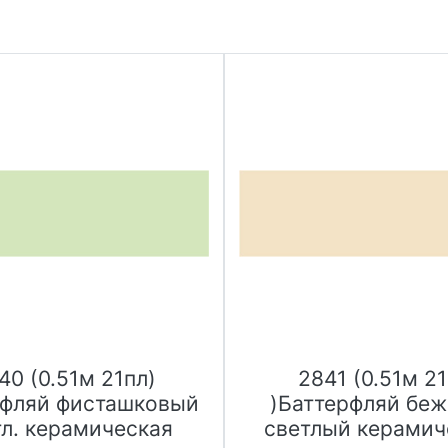
40 (0.51м 21пл)
2841 (0.51м 2
рфляй фисташковый
)Баттерфляй бе
тл. керамическая
светлый керамич