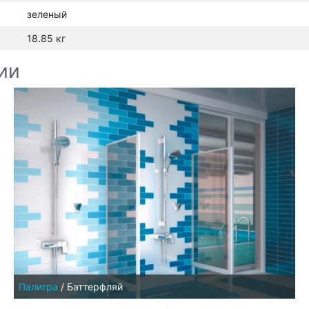
зеленый
18.85 кг
ии
Палитра
/
Баттерфляй