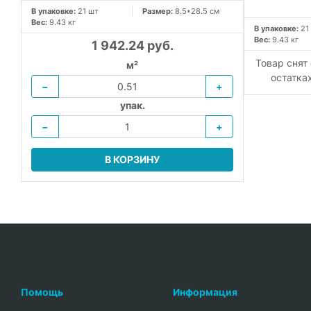
В упаковке:
21 шт
Размер:
8.5*28.5 см
Вес:
9.43 кг
В упаковке:
21
Вес:
9.43 кг
1 942.24 руб.
Товар снят
м²
остатка
−
+
упак.
−
+
В КОРЗИНУ
Помощь
Информация