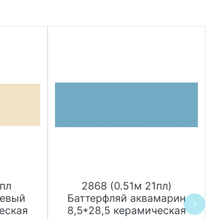
1пл
2868 (0.51м 21пл)
жевый
Баттерфляй аквамарин
еская
8,5*28,5 керамическая