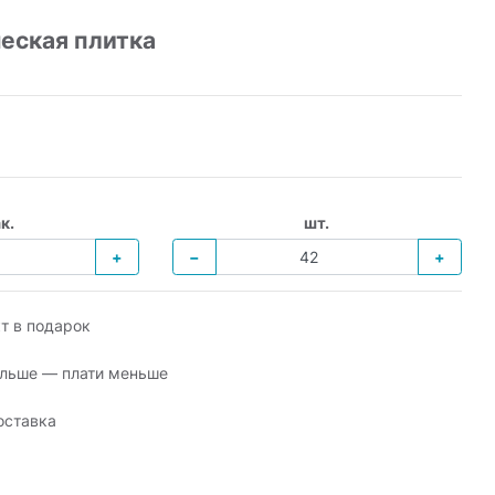
еская плитка
к.
шт.
+
−
+
т в подарок
льше — плати меньше
оставка