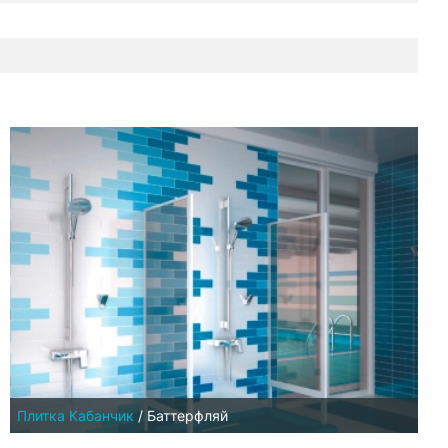
Плитка Кабанчик
/
Баттерфляй