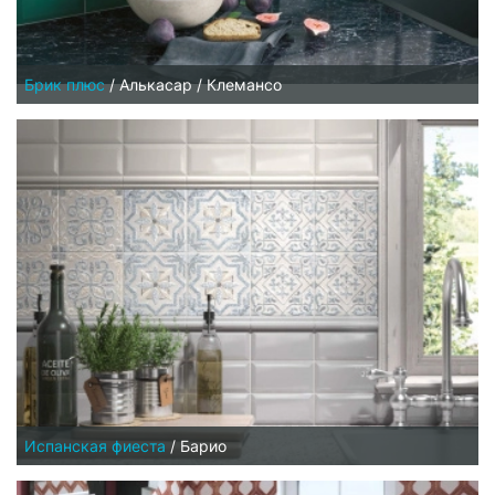
Брик плюс
/
Алькасар / Клемансо
Испанская фиеста
/
Барио