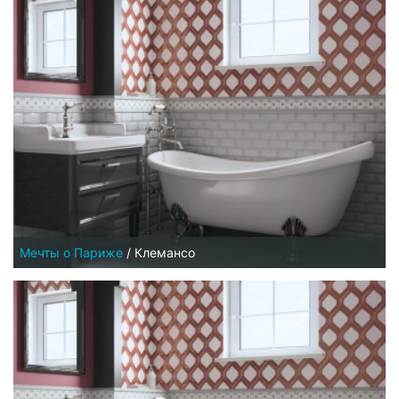
Мечты о Париже
/
Клемансо