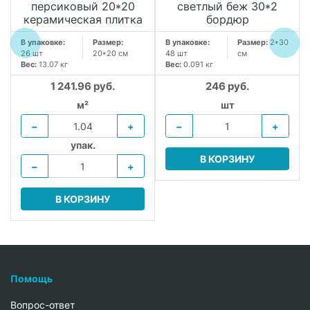
персиковый 20*20
светлый беж 30*2
керамическая плитка
бордюр
В упаковке:
Размер:
В упаковке:
Размер:
2*30
26 шт
20*20 см
48 шт
см
Вес:
13.07 кг
Вес:
0.091 кг
1 241.96 руб.
246 руб.
м²
шт
−
+
−
+
упак.
В КОРЗИНУ
−
+
В КОРЗИНУ
Помощь
Вопрос-ответ