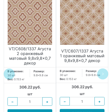
VT/C608/1337 Агуста
VT/C607/1337 Агуста
2 оранжевый
1 оранжевый матовый
матовый 9,8x9,8x0,7
9,8x9,8x0,7 декор
декор
В упаковке:
Размер:
В упаковке:
Размер:
30 шт
9.8*9.8 см
30 шт
9.8*9.8 см
Вес:
0.153 кг
Вес:
0.153 кг
306.22 руб.
306.22 руб.
шт
шт
−
+
−
+