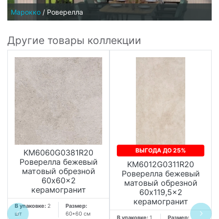
Марокко
/
Роверелла
Другие товары коллекции
ВЫГОДА ДО 25%
KM6060G0381R20
Роверелла бежевый
KM6012G0311R20
матовый обрезной
Роверелла бежевый
60x60x2
матовый обрезной
керамогранит
60x119,5x2
керамогранит
В упаковке:
2
Размер:
шт
60*60 см
В упаковке:
1
Размер: