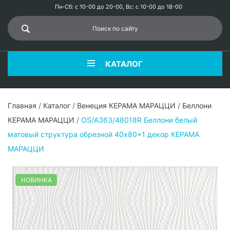
Пн-Сб: с 10-00 до 20-00, Вс: с 10-00 до 18-00
КАТАЛОГ
Главная
/
Каталог
/
Венеция КЕРАМА МАРАЦЦИ
/
Беллони
КЕРАМА МАРАЦЦИ
/
OS/A363/48018R Беллони белый
матовый структура обрезной 40x80x1 декор КЕРАМА
МАРАЦЦИ
НОВИНКА