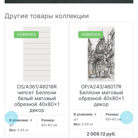
Другие товары коллекции
НОВИНКА
НОВИНКА
OS/A361/48018R
OP/A243/48017R
чипсет Беллони
Беллони матовый
белый матовый
обрезной 40x80x1
обрезной 40x80x1
декор
декор
В упаковке:
4
Размер:
шт
80*40 см
В упаковке:
4
Размер:
Вес:
5.65 кг
шт
80*40 см
Вес:
5.65 кг
2 008.12 руб.