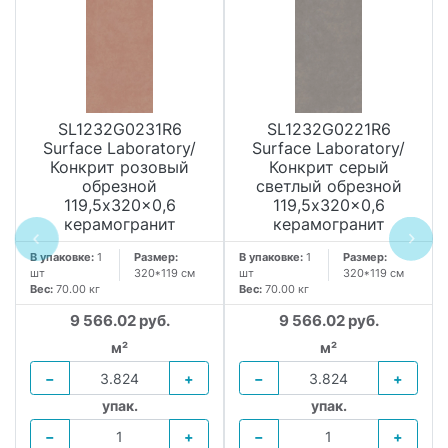
SL1232G0231R6
SL1232G0221R6
Surface Laboratory/
Surface Laboratory/
Конкрит розовый
Конкрит серый
обрезной
светлый обрезной
119,5x320x0,6
119,5x320x0,6
керамогранит
керамогранит
В упаковке:
1
Размер:
В упаковке:
1
Размер:
шт
320*119 см
шт
320*119 см
Вес:
70.00 кг
Вес:
70.00 кг
9 566.02 руб.
9 566.02 руб.
м²
м²
−
+
−
+
упак.
упак.
−
+
−
+