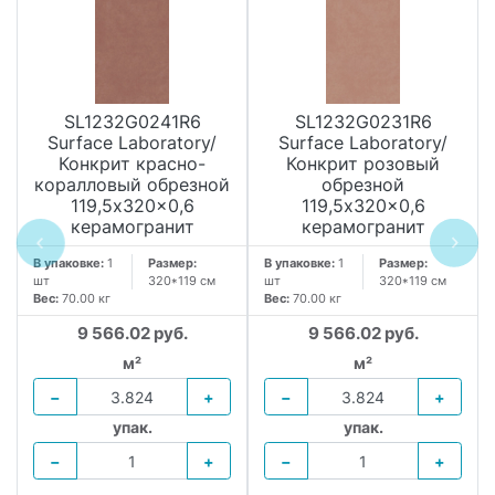
SL1232G0241R6
SL1232G0231R6
Surface Laboratory/
Surface Laboratory/
Конкрит красно-
Конкрит розовый
коралловый обрезной
обрезной
119,5x320x0,6
119,5x320x0,6
керамогранит
керамогранит
В упаковке:
1
Размер:
В упаковке:
1
Размер:
шт
320*119 см
шт
320*119 см
Вес:
70.00 кг
Вес:
70.00 кг
9 566.02 руб.
9 566.02 руб.
м²
м²
−
+
−
+
упак.
упак.
−
+
−
+