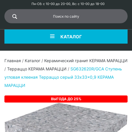
Пн-Сб: с 10-00 до 20-00, Вс: с 10-00 до 18-00
КАТАЛОГ
Главная
/
Каталог
/
Керамический гранит КЕРАМА МАРАЦЦИ
/
Терраццо КЕРАМА МАРАЦЦИ
/
SG632620R/GCA Ступень
угловая клееная Терраццо серый 33x33x0,9 КЕРАМА
МАРАЦЦИ
ВЫГОДА ДО 25%