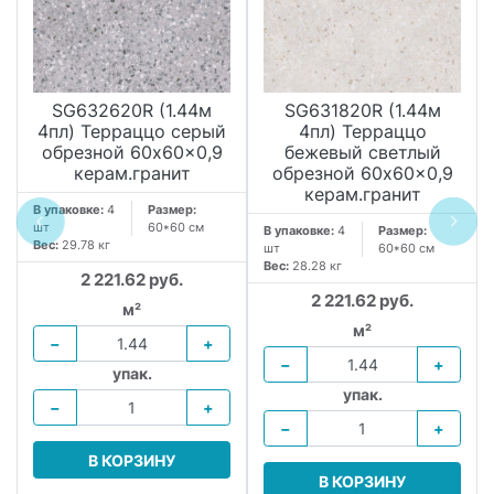
SG632620R (1.44м
SG631820R (1.44м
4пл) Терраццо серый
4пл) Терраццо
обрезной 60x60x0,9
бежевый светлый
керам.гранит
обрезной 60x60x0,9
керам.гранит
В упаковке:
4
Размер:
шт
60*60 см
В упаковке:
4
Размер:
Вес:
29.78 кг
шт
60*60 см
Вес:
28.28 кг
2 221.62 руб.
2 221.62 руб.
м²
м²
−
+
−
+
упак.
упак.
−
+
−
+
В КОРЗИНУ
В КОРЗИНУ