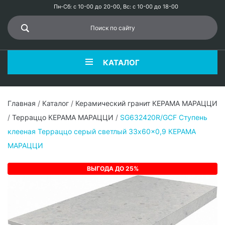
Пн-Сб: с 10-00 до 20-00, Вс: с 10-00 до 18-00
КАТАЛОГ
Главная
/
Каталог
/
Керамический гранит КЕРАМА МАРАЦЦИ
/
Терраццо КЕРАМА МАРАЦЦИ
/
SG632420R/GCF Ступень
клееная Терраццо серый светлый 33x60x0,9 КЕРАМА
МАРАЦЦИ
ВЫГОДА ДО 25%