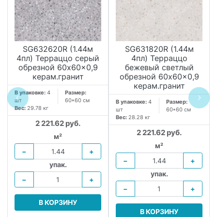
SG632620R (1.44м
SG631820R (1.44м
4пл) Терраццо серый
4пл) Терраццо
обрезной 60x60x0,9
бежевый светлый
керам.гранит
обрезной 60x60x0,9
керам.гранит
В упаковке:
4
Размер:
шт
60*60 см
В упаковке:
4
Размер:
Вес:
29.78 кг
шт
60*60 см
Вес:
28.28 кг
2 221.62 руб.
2 221.62 руб.
м²
м²
−
+
−
+
упак.
упак.
−
+
−
+
В КОРЗИНУ
В КОРЗИНУ