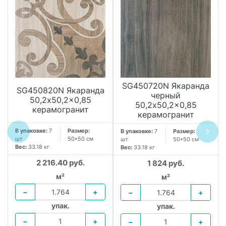
SG450720N Якаранда
SG450820N Якаранда
черный
50,2x50,2x0,85
50,2x50,2x0,85
керамогранит
керамогранит
В упаковке:
7
Размер:
В упаковке:
7
Размер:
шт
50*50 см
шт
50*50 см
Вес:
33.18 кг
Вес:
33.18 кг
2 216.40 руб.
1 824 руб.
м²
м²
−
+
−
+
упак.
упак.
−
+
−
+