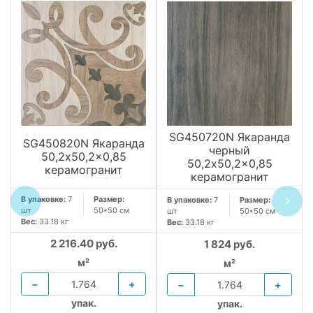
SG450720N Якаранда
SG450820N Якаранда
черный
50,2x50,2x0,85
50,2x50,2x0,85
керамогранит
керамогранит
В упаковке:
7
Размер:
В упаковке:
7
Размер:
шт
50*50 см
шт
50*50 см
Вес:
33.18 кг
Вес:
33.18 кг
2 216.40 руб.
1 824 руб.
м²
м²
−
+
−
+
упак.
упак.