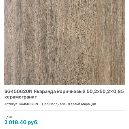
SG450620N Якаранда коричневый 50,2x50,2x0,85
керамогранит
Артикул:
SG450620N
Производитель:
Керама Марацци
Цена:
2 018.40 руб.