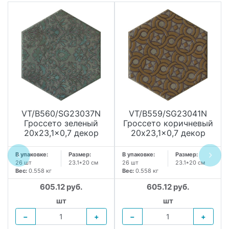
VT/B560/SG23037N
VT/B559/SG23041N
Гроссето зеленый
Гроссето коричневый
20x23,1x0,7 декор
20x23,1x0,7 декор
В упаковке:
Размер:
В упаковке:
Размер:
26 шт
23.1*20 см
26 шт
23.1*20 см
Вес:
0.558 кг
Вес:
0.558 кг
605.12 руб.
605.12 руб.
шт
шт
−
+
−
+