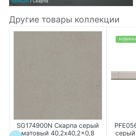
Венеция
/
Скарпа
Другие товары коллекции
НОВИНК
SG174900N Скарпа серый
PFE05
матовый 40,2x40,2x0,8
серый