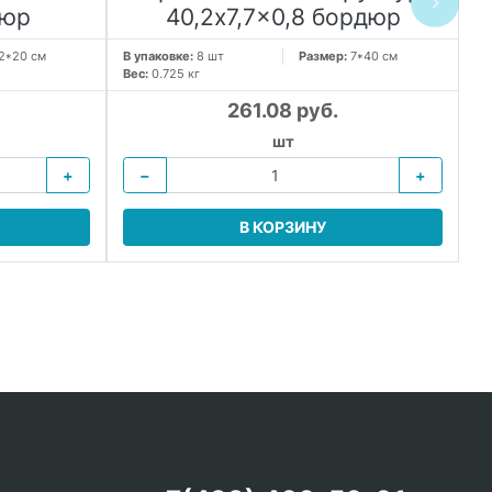
дюр
40,2x7,7x0,8 бордюр
2*20 см
В упаковке:
8 шт
Размер:
7*40 см
Вес:
0.725 кг
В 
Ве
261.08 руб.
шт
+
−
+
В КОРЗИНУ