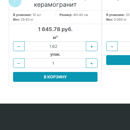
я
керамогранит
В упаковке:
10 шт
Размер:
40*40 см
В упаковке:
32
Вес:
29.83 кг
Вес:
0.066 кг
1 645.78 руб.
м²
−
+
−
упак.
−
+
В КОРЗИНУ