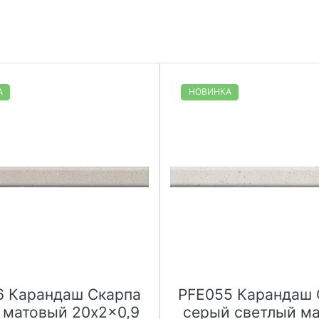
А
НОВИНКА
6 Карандаш Скарпа
PFE055 Карандаш 
 матовый 20x2x0,9
серый светлый м