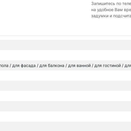
Запишитесь по тел
на удобное Вам вр
задумки и подсчит
 пола / для фасада / для балкона / для ванной / для гостиной / д