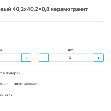
вый 40,2x40,2x0,8 керамогранит
к.
шт.
+
−
+
т в подарок
льше — плати меньше
оставка