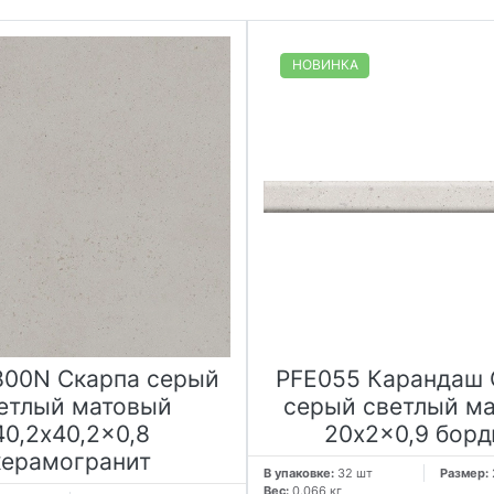
НОВИНКА
800N Скарпа серый
PFE055 Карандаш 
етлый матовый
серый светлый м
40,2x40,2x0,8
20x2x0,9 бор
керамогранит
В упаковке:
32 шт
Размер:
Вес:
0.066 кг