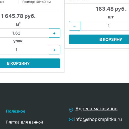
 шт
Размер:
40*40 см
163.48 руб.
1 645.78 руб.
шт
м²
−
+
В КОРЗИНУ
упак.
+
В КОРЗИНУ
Адреса магазинов
Полезное
info@shopkmplitka.ru
Плитка для ванной