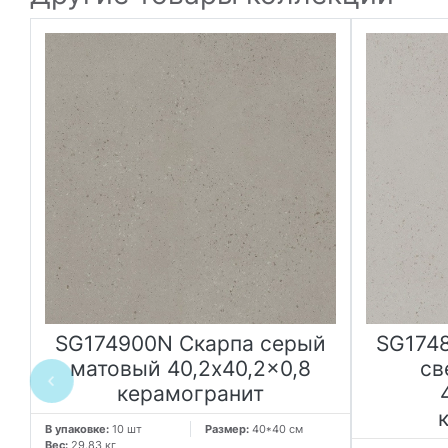
SG174900N Скарпа серый
SG174
матовый 40,2x40,2x0,8
св
я
керамогранит
В упаковке:
10 шт
Размер:
40*40 см
Вес:
29.83 кг