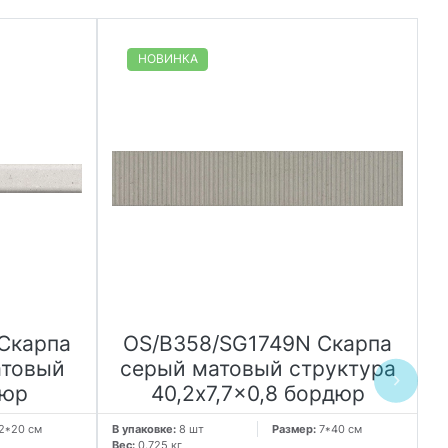
НОВИНКА
Скарпа
OS/B358/SG1749N Скарпа
атовый
серый матовый структура
дюр
40,2x7,7x0,8 бордюр
2*20 см
В упаковке:
8 шт
Размер:
7*40 см
Вес:
0.725 кг