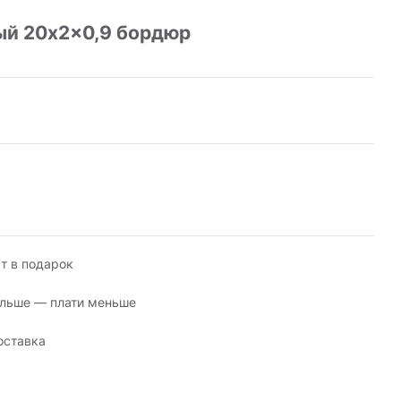
ый 20x2x0,9 бордюр
т в подарок
льше — плати меньше
оставка