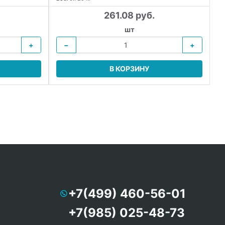
В 
Ве
261.08 руб.
шт
+
−
+
В КОРЗИНУ
+7(499) 460-56-01
+7(985) 025-48-73