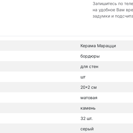
Запишитесь по тел
на удобное Вам вр
задумки и подсчит
Керама Марацци
бордюры
для стен
шт
20*2 см
матовая
камень
32 шт.
серый