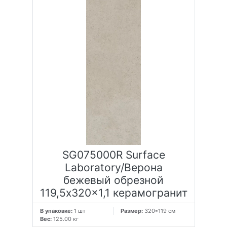
SG075000R Surface
Laboratory/Верона
бежевый обрезной
119,5x320x1,1 керамогранит
В упаковке:
1 шт
Размер:
320*119 см
Вес:
125.00 кг