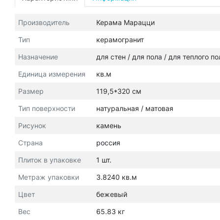
Производитель
Керама Марацци
Тип
керамогранит
Назначение
для стен / для пола / для теплого п
Единица измерения
кв.м
Размер
119,5*320 см
Тип поверхности
натуральная / матовая
Рисунок
камень
Страна
россия
Плиток в упаковке
1 шт.
Метраж упаковки
3.8240 кв.м
Цвет
бежевый
Вес
65.83 кг