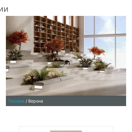
ии
Тоскана
/
Верона