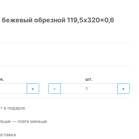
 бежевый обрезной 119,5x320x0,6
к.
шт.
+
−
+
т в подарок
льше — плати меньше
оставка