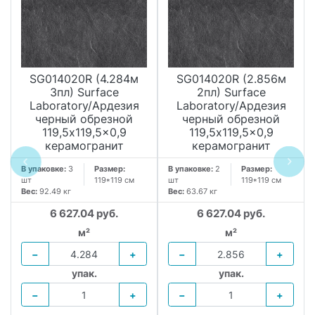
SG014020R (4.284м
SG014020R (2.856м
3пл) Surface
2пл) Surface
Laboratory/Ардезия
Laboratory/Ардезия
черный обрезной
черный обрезной
119,5x119,5x0,9
119,5x119,5x0,9
керамогранит
керамогранит
В упаковке:
3
Размер:
В упаковке:
2
Размер:
шт
119*119 см
шт
119*119 см
Вес:
92.49 кг
Вес:
63.67 кг
6 627.04 руб.
6 627.04 руб.
м²
м²
−
+
−
+
упак.
упак.
−
+
−
+