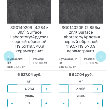
SG014020R (4.284м
SG014020R (2.856м
3пл) Surface
2пл) Surface
Laboratory/Ардезия
Laboratory/Ардезия
черный обрезной
черный обрезной
119,5x119,5x0,9
119,5x119,5x0,9
керамогранит
керамогранит
В упаковке:
3
Размер:
В упаковке:
2
Размер:
шт
119*119 см
шт
119*119 см
Вес:
92.49 кг
Вес:
63.67 кг
6 627.04 руб.
6 627.04 руб.
м²
м²
−
+
−
+
упак.
упак.
−
+
−
+