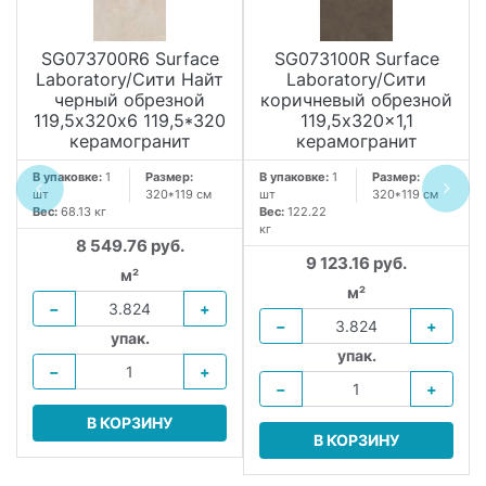
SG073700R6 Surface
SG073100R Surface
Laboratory/Сити Найт
Laboratory/Сити
черный обрезной
коричневый обрезной
119,5х320х6 119,5*320
119,5x320x1,1
керамогранит
керамогранит
В упаковке:
1
Размер:
В упаковке:
1
Размер:
шт
320*119 см
шт
320*119 см
Вес:
68.13 кг
Вес:
122.22
кг
8 549.76 руб.
9 123.16 руб.
м²
м²
−
+
−
+
упак.
упак.
−
+
−
+
В КОРЗИНУ
В КОРЗИНУ