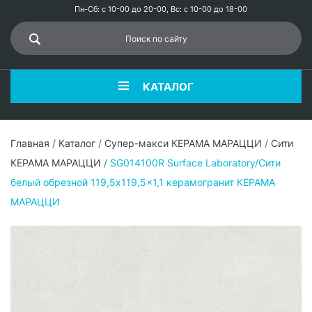
Пн-Сб: с 10-00 до 20-00, Вс: с 10-00 до 18-00
КАТАЛОГ
Главная
/
Каталог
/
Супер-макси КЕРАМА МАРАЦЦИ
/
Сити
КЕРАМА МАРАЦЦИ
/
SG014100R Surface Laboratory/Сити
белый обрезной 119,5x119,5x1,1 керамогранит КЕРАМА
МАРАЦЦИ