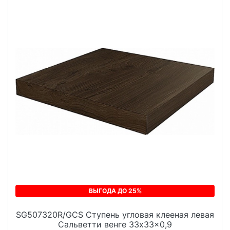
ВЫГОДА ДО 25%
SG507320R/GCS Ступень угловая клееная левая
Сальветти венге 33x33x0,9