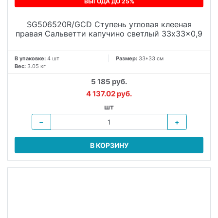
ВЫГОДА ДО 25%
SG506520R/GCD Ступень угловая клееная
правая Сальветти капучино светлый 33x33x0,9
В упаковке:
4 шт
Размер:
33*33 см
Вес:
3.05 кг
5 185 руб.
4 137.02 руб.
шт
−
+
В КОРЗИНУ