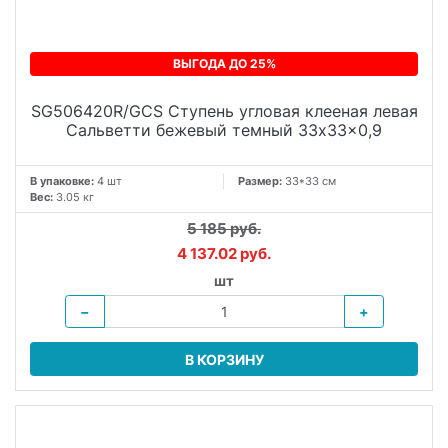
ВЫГОДА ДО 25%
SG506420R/GCS Ступень угловая клееная левая
Сальветти бежевый темный 33x33x0,9
В упаковке:
4 шт
Размер:
33*33 см
Вес:
3.05 кг
5 185 руб.
4 137.02 руб.
шт
−
+
В КОРЗИНУ