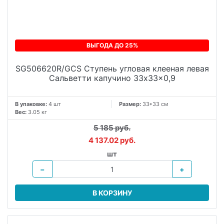
ВЫГОДА ДО 25%
SG506620R/GCS Ступень угловая клееная левая
Сальветти капучино 33x33x0,9
В упаковке:
4 шт
Размер:
33*33 см
Вес:
3.05 кг
5 185 руб.
4 137.02 руб.
шт
−
+
В КОРЗИНУ