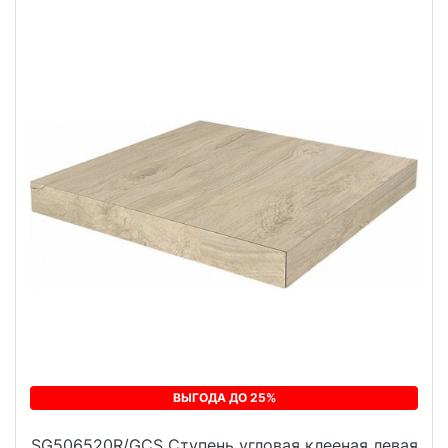
ВЫГОДА ДО 25%
SG506520R/GCS Ступень угловая клееная левая