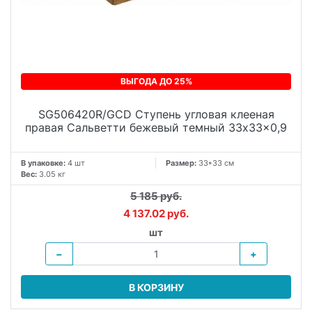
ВЫГОДА ДО 25%
SG506420R/GCD Ступень угловая клееная
правая Сальветти бежевый темный 33x33x0,9
В упаковке:
4 шт
Размер:
33*33 см
Вес:
3.05 кг
5 185 руб.
4 137.02 руб.
шт
−
+
В КОРЗИНУ