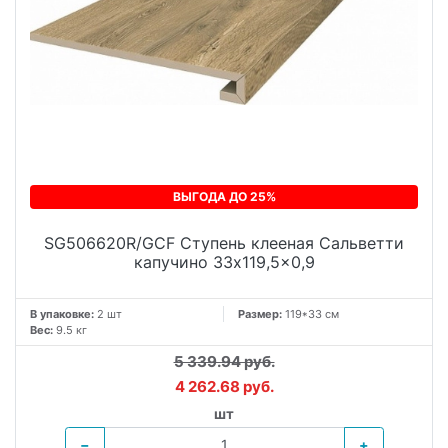
ВЫГОДА ДО 25%
SG506620R/GCF Ступень клееная Сальветти
капучино 33x119,5x0,9
В упаковке:
2 шт
Размер:
119*33 см
Вес:
9.5 кг
5 339.94 руб.
4 262.68 руб.
шт
−
+