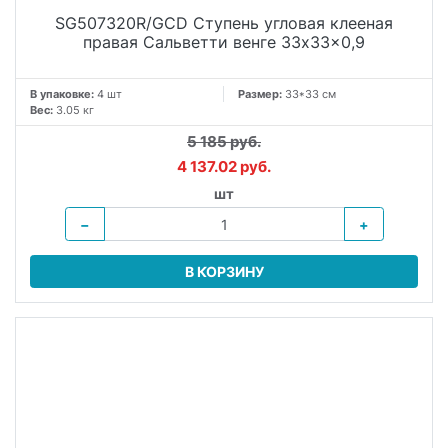
SG507320R/GCD Ступень угловая клееная
правая Сальветти венге 33x33x0,9
В упаковке:
4 шт
Размер:
33*33 см
Вес:
3.05 кг
5 185 руб.
4 137.02 руб.
шт
−
+
В КОРЗИНУ