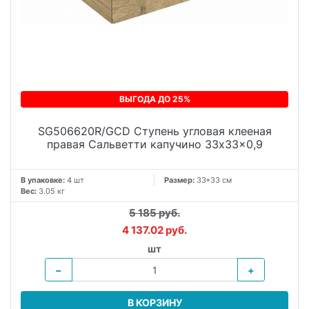
ВЫГОДА ДО 25%
SG506620R/GCD Ступень угловая клееная
правая Сальветти капучино 33x33x0,9
В упаковке:
4 шт
Размер:
33*33 см
Вес:
3.05 кг
5 185 руб.
4 137.02 руб.
шт
−
+
В КОРЗИНУ