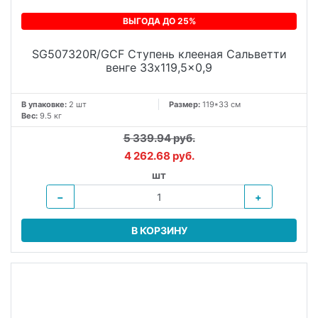
ВЫГОДА ДО 25%
SG507320R/GCF Ступень клееная Сальветти
венге 33x119,5x0,9
В упаковке:
2 шт
Размер:
119*33 см
Вес:
9.5 кг
5 339.94 руб.
4 262.68 руб.
шт
−
+
В КОРЗИНУ