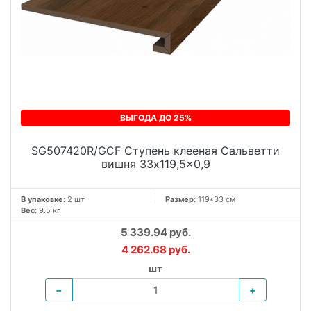
ВЫГОДА ДО 25%
SG507420R/GCF Ступень клееная Сальветти
вишня 33x119,5x0,9
В упаковке:
2 шт
Размер:
119*33 см
Вес:
9.5 кг
5 339.94 руб.
4 262.68 руб.
шт
−
+