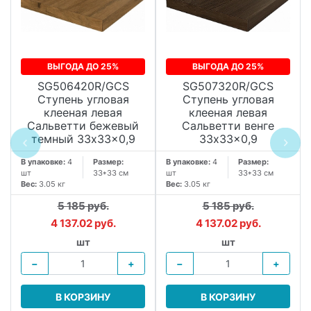
ВЫГОДА ДО 25%
ВЫГОДА ДО 25%
SG506420R/GCS
SG507320R/GCS
Ступень угловая
Ступень угловая
клееная левая
клееная левая
Сальветти бежевый
Сальветти венге
темный 33x33x0,9
33x33x0,9
В упаковке:
4
Размер:
В упаковке:
4
Размер:
шт
33*33 см
шт
33*33 см
Вес:
3.05 кг
Вес:
3.05 кг
5 185 руб.
5 185 руб.
4 137.02 руб.
4 137.02 руб.
шт
шт
−
+
−
+
В КОРЗИНУ
В КОРЗИНУ